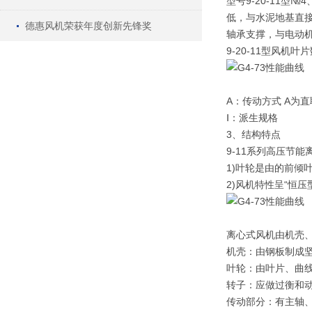
型号9-20-11型
低，与水泥地基直接
德惠风机荣获年度创新先锋奖
轴承支撑，与电动
9-20-11型风机
A：传动方式 A为直
Ⅰ：派生规格
3、结构特点
9-11系列高压节
1)叶轮是由的前倾
2)风机特性呈“恒
离心式风机由机壳
机壳：由钢板制成坚
叶轮：由叶片、曲
转子：应做过衡和动
传动部分：有主轴