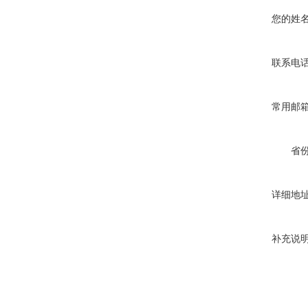
您的姓
联系电
常用邮
省
详细地
补充说