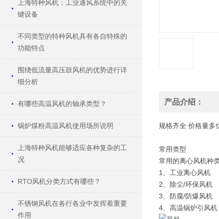
上海特种风机：工业通风系统中的关
键设备
不同类型的特种风机具有各自特殊的
功能特点
围绕低流量高压鼓风机的优势进行详
细分析
产品介绍：
有哪些高温风机的轴承类型？
锅炉煤粉高温风机使用场所说明
规格
齐全
价格
量多
上海特种风机能够适应各种复杂的工
常用类型
况
常用的离心风机种
1、工业离心风机
RTO风机分类方式有哪些？
2、除尘/环保风机
3、防腐/防爆风机
不锈钢风机在各行各业中发挥着重要
4、高温锅炉引风机
作用