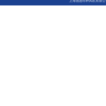
上海德惠特种风机有限公司