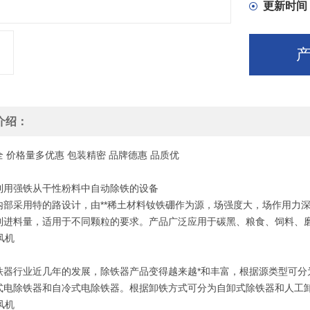
更新时间
介绍：
全
价格
量多优惠
包装
精密
品牌
德惠
品质
优
利用强铁从干性粉料中自动除铁的设备
内部采用特的路设计，由**稀土材料钕铁硼作为源，场强度大，场作用力深
制进料量，适用于不同颗粒的要求。产品广泛应用于碳黑、粮食、饲料、
铁器行业近几年的发展，除铁器产品变得越来越*和丰富，根据源类型可分
式电除铁器和自冷式电除铁器。根据卸铁方式可分为自卸式除铁器和人工