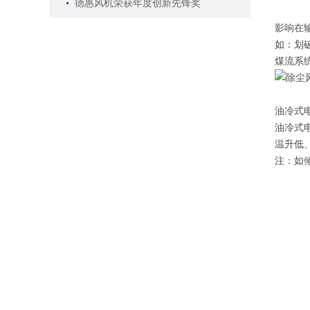
德惠风机荣获年度创新先锋奖
影响在
如：划
煤流系
油冷式
油冷式
温升低
注：如