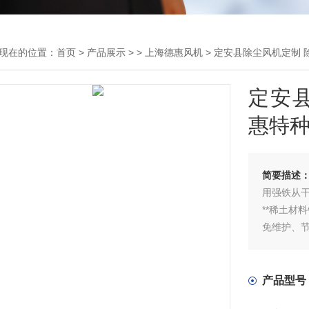
现在的位置：
首页
>
产品展示
> >
上海德惠风机
> 定安县除尘风机定制 
定安县
惠特
简要描述
用强铁从
**稀土材
免维护、节
不同颗粒
产品型号