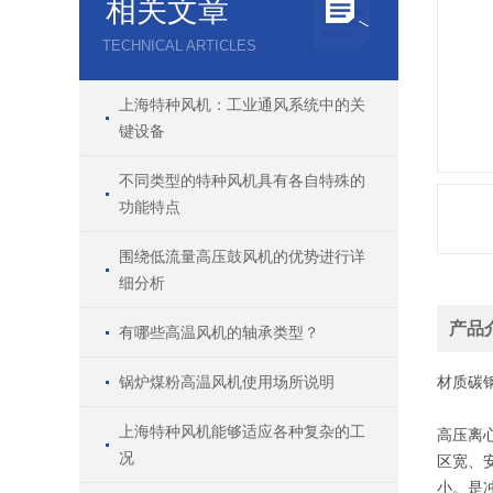
相关文章
TECHNICAL ARTICLES
上海特种风机：工业通风系统中的关
键设备
不同类型的特种风机具有各自特殊的
功能特点
围绕低流量高压鼓风机的优势进行详
细分析
产品
有哪些高温风机的轴承类型？
锅炉煤粉高温风机使用场所说明
材质
碳
上海特种风机能够适应各种复杂的工
高压离
况
区宽、
小。是冲