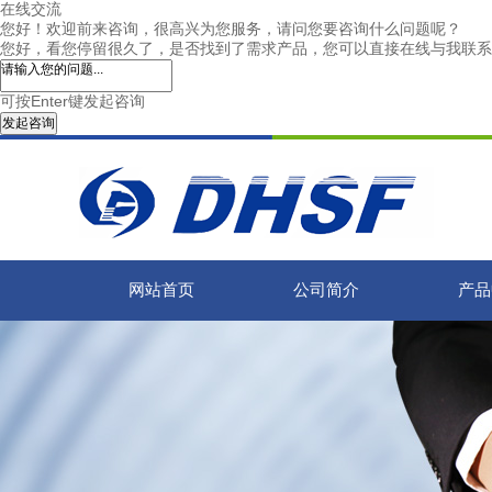
在线交流
您好！欢迎前来咨询，很高兴为您服务，请问您要咨询什么问题呢？
您好，看您停留很久了，是否找到了需求产品，您可以直接在线与我联系
可按Enter键发起咨询
发起咨询
网站首页
公司简介
产品