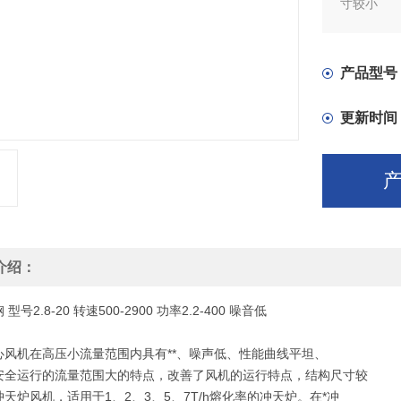
寸较小
产品型号
更新时间
介绍：
钢
型号
2.8-20
转速
500-2900
功率
2.2-400
噪音
低
心风机在高压小流量范围内具有**、噪声低、性能曲线平坦、
安全运行的流量范围大的特点，改善了风机的运行特点，结构尺寸较
天炉风机，适用于1、2、3、5、7T/h熔化率的冲天炉。在*冲