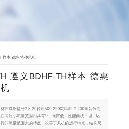
F-TH样本 德惠特种风机
-TH 遵义BDHF-TH样本 德惠
风机
：
材质碳钢型号2.8-20转速500-2900功率2.2-400噪音低高
在高压小流量范围内具有**、噪声低、性能曲线平坦、区
运行的流量范围大的特点，改善了风机的运行特点，结构尺