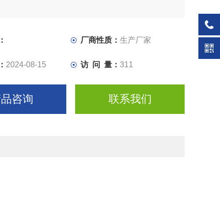
：
厂商性质：
生产厂家
：
2024-08-15
访 问 量：
311
产品咨询
联系我们