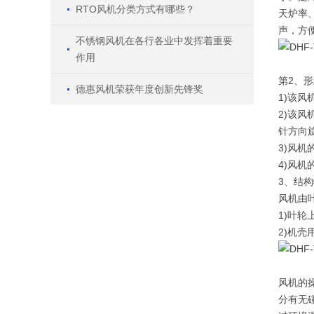
RTO风机分类方式有哪些？
天炉率
声，方
不锈钢风机在各行各业中发挥着重要
作用
第2、
德惠风机荣获年度创新先锋奖
1)该风
2)该
针方向
3)风机
4)风
3、结
风机由
1)叶
2)机
风机的
分有无