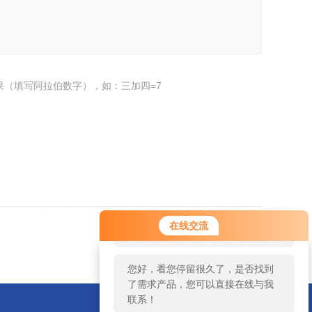
果（填写阿拉伯数字），如：三加四=7
您好！欢迎前来咨询，很高兴为您
在线交流
服务，请问您要咨询什么问题呢？
返回
您好，看您停留很久了，是否找到
了需求产品，您可以直接在线与我
联系！