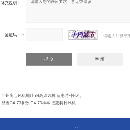
补充说明：
验证码：
请输入计算结
：
兰州离心风机地址 耐高温风机 德惠特种风机
：
昌吉G4-73参数 G4-73样本 德惠特种风机