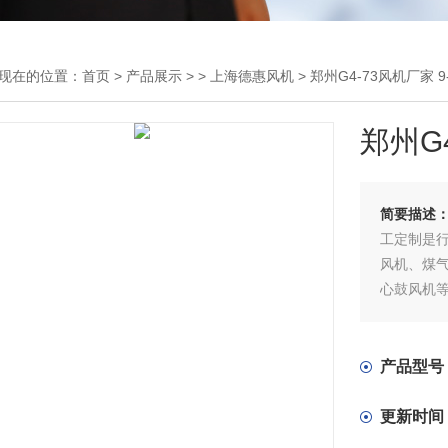
现在的位置：
首页
>
产品展示
> >
上海德惠风机
> 郑州G4-73风机厂家 9
郑州G4
简要描述
工定制是
风机、煤
心鼓风机
应用于钢
余热回收
产品型号
更新时间