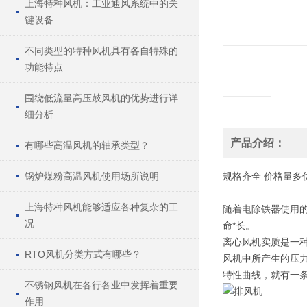
上海特种风机：工业通风系统中的关
键设备
不同类型的特种风机具有各自特殊的
功能特点
围绕低流量高压鼓风机的优势进行详
细分析
产品介绍：
有哪些高温风机的轴承类型？
锅炉煤粉高温风机使用场所说明
规格
齐全
价格
量多
上海特种风机能够适应各种复杂的工
随着电除铁器使用的
况
命*长。
离心风机实质是一种
RTO风机分类方式有哪些？
风机中所产生的压力
特性曲线，就有一条
不锈钢风机在各行各业中发挥着重要
作用