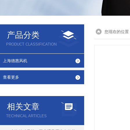
您现在的位置
产品分类
PRODUCT CLASSIFICATION
上海德惠风机
查看更多
相关文章
TECHNICAL ARTICLES