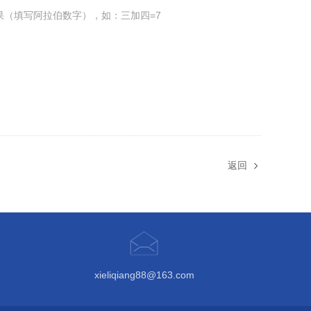
果（填写阿拉伯数字），如：三加四=7
返回
xieliqiang88@163.com