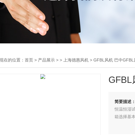
现在的位置：
首页
>
产品展示
> >
上海德惠风机
> GFBL风机 巴中GFB
GFB
简要描述
恒温恒湿
箱选择基