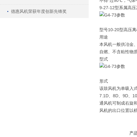
不得*过50℃，气
9-27-12型系属
德惠风机荣获年度创新先锋奖
型号10-20型高压
用途
本风机一般供冶金
自燃、不含粘性物质之
型式
形式
该鼓风机为单吸入式，9-
7.1D、8D、9D、1
通风机可制成右旋和
风机的出口位置以机
产