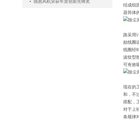
德惠风机荣获年度创新先锋奖
结成组
器筒体
路采用
励线圈
线圈经
波纹型
可有效吸
现在的
和，不
搭配，
对于上
条规律