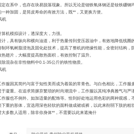
固定在系中，也存在块易脱落现象。所以无论是锶铁氧体钢还是钕铁硼钢
的一种加固，是筒皮寿命的有效方法，既**，又更换方便。
计算机模拟设计，透深度大，力强。
设计，具有纵向和横向油道，利于热量传到变压器油中，有效地降低线圈
特制环氧树脂浸泡及固化处技术，提高了整机的绝缘性能，全密封结构，
散热翅片，大幅度提高散热面积，有效控制了温升。
除混杂在非性物料中0.1-35公斤的铁性物质。
工作服因其简约与富于知性美而成为着装的常青色。与白色相比，工作服
过于凝重。在追求简摒弃繁琐的时尚潮流中，工作服以其纯净典雅气与严
工作服也不例外。如加适量的配饰等。恰到好处地运用色彩的两种观感，不
轻下重的形体，宜选用深色轻软的面料做成裙或裤，以此来削弱下肢的粗
对大多数人适用，除非你身体**，不需要以此来遮掩什