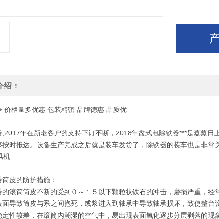
介绍：
全
价格
量多优惠
包装
精密
品牌
德惠
品质
优
,2017年在新老客户的支持下订不断，2018年盘式电除铁器***是蒸
够按时抵达。设备生产完成之后就是装车发货了，除铁器的装车也是非常
器筒皮的防护措施：
器的滚筒筒皮不断的受到０～１５以下颗粒状铁石的冲击，磨损严重，经
表面导致筒皮与系之间抱死，或浆进入到轴承中导致轴承损坏，致使整台
稳定性较差，在滚筒内潮湿的空气中，易出现表面氧化逐步分层剥落的现