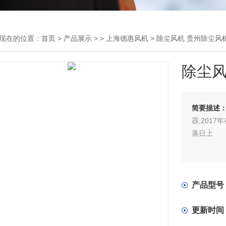
现在的位置：
首页
>
产品展示
> >
上海德惠风机
> 除尘风机 贵州除尘风
除尘风
简要描述
器,201
蒸日上
产品型号
更新时间