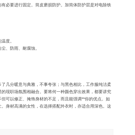
均有必要进行固定。筒皮磨损防护。加筒体防护层是对电除铁
的温度。
防尘、防雨、耐腐蚀。
多了几分暖意与典雅，不事夸张；与黑色相比，工作服纯洁柔
谨的现职场氛围相融合。要将何一种颜色穿出效果，都要讲究
但可以修正、掩饰身材的不足，而且能强调**你的优点。如
壮。身材高满的女性，在选择搭配外衣时，亦适合用深色。这