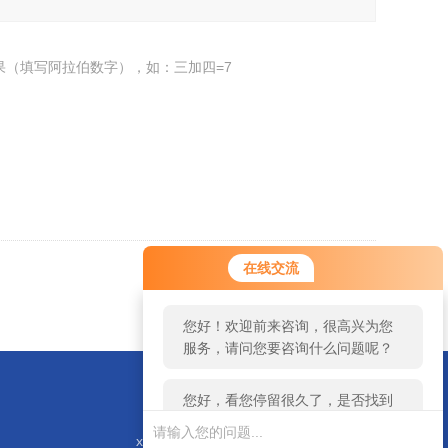
果（填写阿拉伯数字），如：三加四=7
您好！欢迎前来咨询，很高兴为您
在线交流
服务，请问您要咨询什么问题呢？
返回
您好，看您停留很久了，是否找到
了需求产品，您可以直接在线与我
联系！
xieliqiang88@163.com