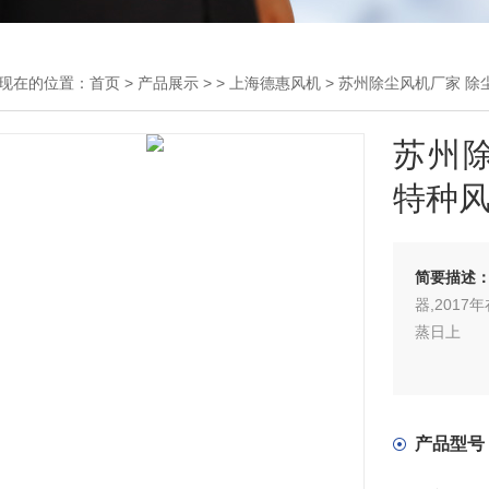
现在的位置：
首页
>
产品展示
> >
上海德惠风机
> 苏州除尘风机厂家 除
苏州除
特种
简要描述
器,201
蒸日上
产品型号