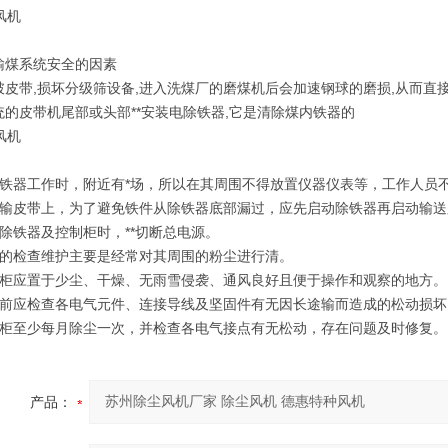
输煤系统安全的因素
破皮带,损坏分级筛设备,进入洗煤厂的磨煤机后会加速钢球的磨损,从而直接
统的皮带机尾部或头部**安装电除铁器,它是清除煤内铁器的
除铁器工作时，附近有*场，所以在其周围不得放置仪器仪表等，工作人员
运输皮带上，为了避免铁件从除铁器底部漏过，应先启动除铁器再启动输
修除铁器及控制柜时，**切断总电源。
常的检查维护主要是经常对其周围的粉尘进行清。
制柜应置于少尘、干燥、无雨雪侵袭、通风良好且便于操作和观察的地方。
用前应检查各电气元件、连接导线及坚固件有无因长途输而造成的松动损
制柜至少每月除尘一次，并检查各电气接点有无松动，存在问题及时修复。
产品：