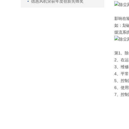
德惠风机荣获年度创新先锋奖
影响在
如：划
煤流系
第1、
2、在
3、维
4、平
5、控
6、使
7、控