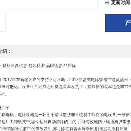
更新时间
介绍：
全
价格
量多优惠
包装
精密
品牌
德惠
品质
优
,2017年在新老客户的支持下订不断，2018年盘式电除铁器***是蒸
够按时抵达。设备生产完成之后就是装车发货了，除铁器的装车也是非常
能介绍
又称选机，电除铁器是一种用于清除散状非性物料中铁件的电设备,一般安
吸起后由卸铁皮带抛出,达到自动清除的目的,并能有效地防止输送机胶带纵
铁件划裂输送机胶带的事故发生,亦可除去有害金属杂质,明显提高原料质量