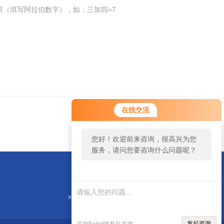
果（填写阿拉伯数字），如：三加四=7
您好！欢迎前来咨询，很高兴为您
在线交流
服务，请问您要咨询什么问题呢？
返回
您好，看您停留很久了，是否找到
了需求产品，您可以直接在线与我
联系！
xieliqiang88@163.com
发起咨询