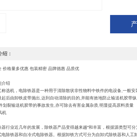
介绍：
全
价格
量多优惠
包装
精密
品牌
德惠
品质
优
能介绍
又称选机，电除铁器是一种用于清除散状非性物料中铁件的电设备,一般安
吸起后由卸铁皮带抛出,达到自动清除的目的,并能有效地防止输送机胶带纵
铁件划裂输送机胶带的事故发生,亦可除去有害金属杂质,明显提高原料质量
铁器行业近几年的发展，除铁器产品变得越来越*和丰富，根据源类型可分
式电除铁器和自冷式电除铁器。根据卸铁方式可分为自卸式除铁器和人工