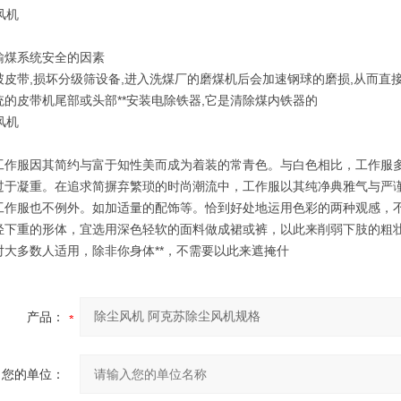
输煤系统安全的因素
破皮带,损坏分级筛设备,进入洗煤厂的磨煤机后会加速钢球的磨损,从而直接
统的皮带机尾部或头部**安装电除铁器,它是清除煤内铁器的
工作服因其简约与富于知性美而成为着装的常青色。与白色相比，工作服
过于凝重。在追求简摒弃繁琐的时尚潮流中，工作服以其纯净典雅气与严
工作服也不例外。如加适量的配饰等。恰到好处地运用色彩的两种观感，不
轻下重的形体，宜选用深色轻软的面料做成裙或裤，以此来削弱下肢的粗
对大多数人适用，除非你身体**，不需要以此来遮掩什
产品：
您的单位：