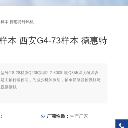
-73样本 德惠特种风机
73样本 西安G4-73样本 德惠特
机
：
型号2.8-28材质Q235功率2.2-600叶轮Q355温度耐温该
点是主轴转速较高，为减少机体振动，轴承箱座皆较低且与
座直接接触
：
厂商性质：
生产厂家