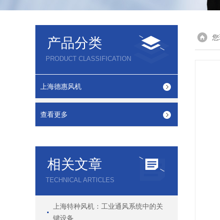
您
产品分类
PRODUCT CLASSIFICATION
上海德惠风机
查看更多
相关文章
TECHNICAL ARTICLES
上海特种风机：工业通风系统中的关
键设备