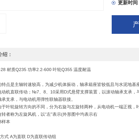
更新时间
介绍：
-28
材质
Q235
功率
2.2-600
叶轮
Q355
温度
耐温
的特点是主轴转速较高，为减少机体振动，轴承箱座皆较低且与水泥地基座
电动机直联传动；№7、8、10采用D式悬臂支撑装置，以滚动轴承支承，
轴承支承，与电动机用弹性联轴器联接。
由于叶轮旋转方向的不同，分为右旋与左旋转两种，从电动机一端正视，叶
旋转者称为左旋风机，以“左"表示(外形图中均表示右
方式 A为直联 D为直联传动组