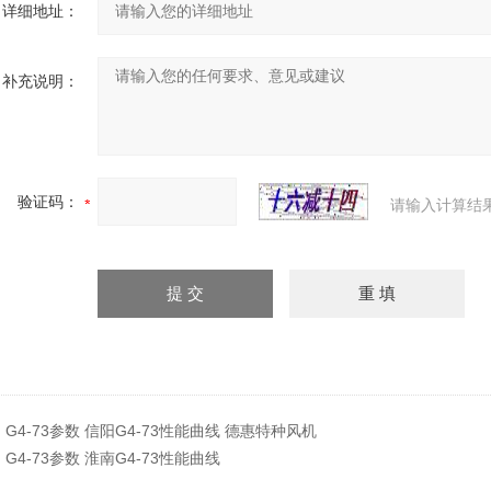
详细地址：
补充说明：
验证码：
请输入计算结
：
G4-73参数 信阳G4-73性能曲线 德惠特种风机
：
G4-73参数 淮南G4-73性能曲线