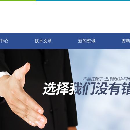
中心
技术文章
新闻资讯
资