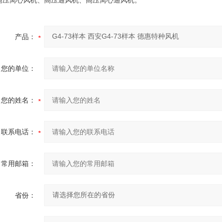
高压离心风机、高压通风机、高压离心通风机。
产品：
您的单位：
您的姓名：
联系电话：
常用邮箱：
省份：