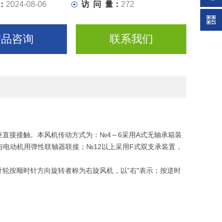
：
2024-08-06
访 问 量：
272
产品咨询
联系我们
直接接触。本风机传动方式为：№4～6采用A式无轴承箱装
与电动机用弹性联轴器联接；№12以上采用F式双支承装置，
轮按顺时针方向旋转者称为右旋风机，以“右"表示；按逆时