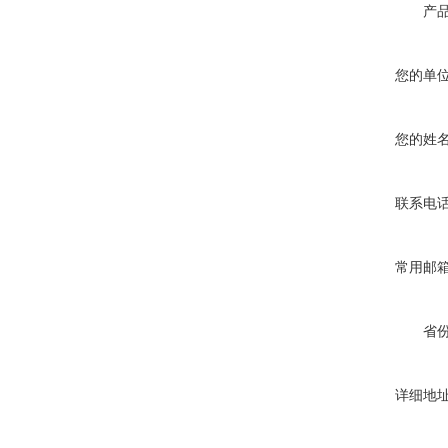
产
您的单
您的姓
联系电
常用邮
省
详细地