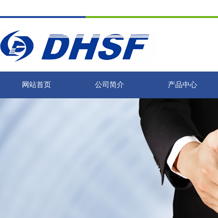
网站首页
公司简介
产品中心