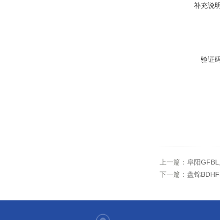
补充说
验证
上一篇：
阜阳GFB
下一篇：
盘锦BDHF