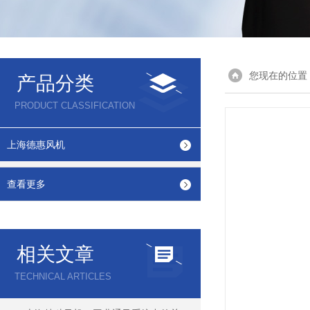
您现在的位置
产品分类
PRODUCT CLASSIFICATION
上海德惠风机
查看更多
相关文章
TECHNICAL ARTICLES