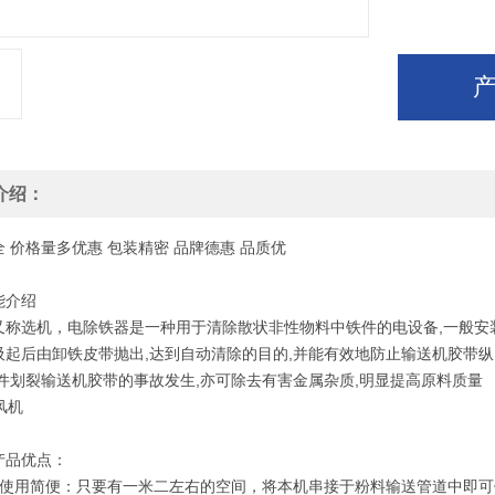
介绍：
全
价格
量多优惠
包装
精密
品牌
德惠
品质
优
能介绍
又称选机，电除铁器是一种用于清除散状非性物料中铁件的电设备,一般安
吸起后由卸铁皮带抛出,达到自动清除的目的,并能有效地防止输送机胶带纵
铁件划裂输送机胶带的事故发生,亦可除去有害金属杂质,明显提高原料质量
产品优点：
装使用简便：只要有一米二左右的空间，将本机串接于粉料输送管道中即