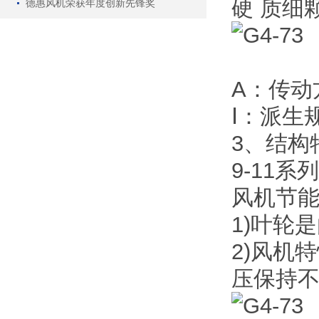
硬 质细颗
德惠风机荣获年度创新先锋奖
A：传动
Ⅰ：派生
3、结构
9-11
风机节
1)叶轮
2)风机
压保持