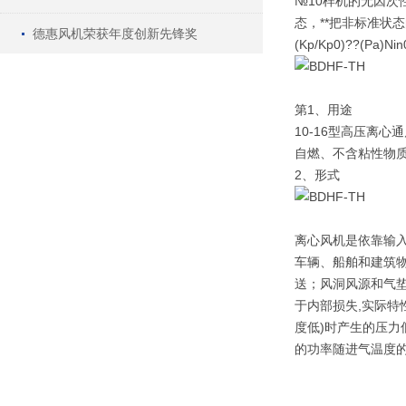
№10样机的无因次
态，**把非标准状态的
德惠风机荣获年度创新先锋奖
(Kp/Kp0)??(Pa)N
第1、用途
10-16型高压离
自燃、不含粘性物质
2、形式
离心风机是依靠输
车辆、船舶和建筑
送；风洞风源和气垫
于内部损失,实际特
度低)时产生的压力
的功率随进气温度的