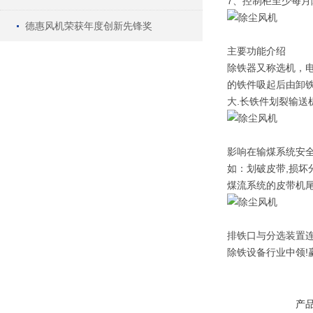
7、控制柜至少每
德惠风机荣获年度创新先锋奖
主要功能介绍
除铁器又称选机，电
的铁件吸起后由卸铁
大.长铁件划裂输送
影响在输煤系统安
如：划破皮带,损坏
煤流系统的皮带机尾
排铁口与分选装置
除铁设备行业中领!
产