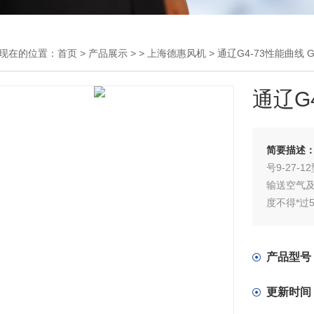
现在的位置：
首页
>
产品展示
> >
上海德惠风机
> 通辽G4-73性能曲线 G
通辽G4
简要描述
号9-27
输送空气
度不得*过
方米
产品型号
更新时间