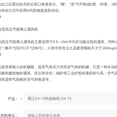
的出口位置以机壳的出风口角度表示。“顺"、“逆"均可制成0度、90度、1
机的传动方式均采用D式联轴器直联传动。
11型高压节能离心通风机
1系列高压节能离心通风机主要适用于0.5～5t/h冲天炉冶炼过程的通风
一般不*过50℃(不*过80℃)，介质中所含尘土及硬质颗粒不大于150mg/
机是依靠输入的机械能，提高气体压力并排送气体的机械，它是一种从动
船舶和建筑物的通风、排尘和冷却；锅炉和工业炉窑的通风和引风；空气
洞风源和气垫船的充气和推进等。
产品：
您的单位：