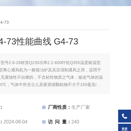
4-73
-73性能曲线 G4-73
：
型号2.8-28材质Q235功率2.2-600叶轮Q355温度耐温型
-12型离心通风机为一般锻冶炉及高压强制通风之用，适用于
及无腐蚀性不自燃的，不含粘性物质之气体，输送气体的温
50℃，气体中所含尘土及硬质细颗粒物不大于150毫克/立
：
厂商性质：
生产厂家
：
2024-08-04
访 问 量：
240