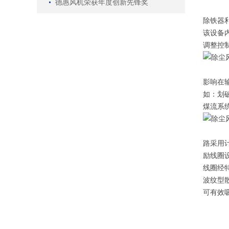
德惠风机荣获年度创新先锋奖
除铁器
该设备
调整控
影响在
如：划
煤流系
路采用
励线圈
线圈经
波纹型
可有效吸