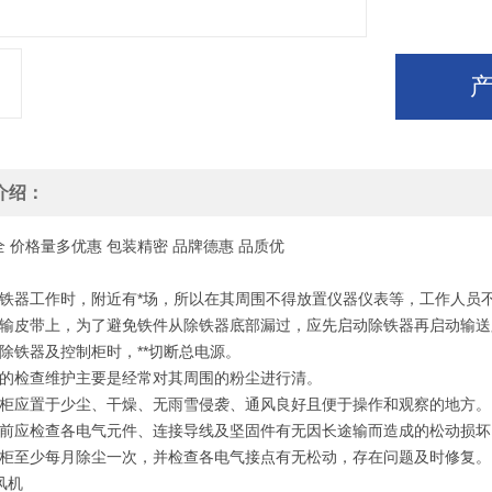
介绍：
全
价格
量多优惠
包装
精密
品牌
德惠
品质
优
除铁器工作时，附近有*场，所以在其周围不得放置仪器仪表等，工作人员
运输皮带上，为了避免铁件从除铁器底部漏过，应先启动除铁器再启动输
修除铁器及控制柜时，**切断总电源。
常的检查维护主要是经常对其周围的粉尘进行清。
制柜应置于少尘、干燥、无雨雪侵袭、通风良好且便于操作和观察的地方。
用前应检查各电气元件、连接导线及坚固件有无因长途输而造成的松动损
制柜至少每月除尘一次，并检查各电气接点有无松动，存在问题及时修复。