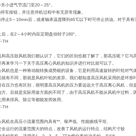
步关小进气节流门至20～25°。
按动停车按钮，并注意停机过程中有无异常现象。
组停止5～10min后，或者轴承温度降到45℃以下时可停止供油。对于具有
后，在2～4小时内应定期盘动转子180°。
机和高压鼓风机我们都认识了，它们的区别也都了解了，那高压呢？它与
要再来学习一下关于高压离心风机的知识并进行对比就可以了。
心风机也是一种将动能转换成势能的设备，它是利用高速旋转的叶轮对气体
面就有不同，那就是风机叶轮的差异。我们都知道高压风机采用的是环形
者在压力也有区别，很明显高压风机的压力要远远大于高压离心风机，但
地方。后就是实际用途方面的不同了，由于高压风机不能从风机中过料，
此用来排风、除尘等都能发挥效用。
心风机在高压小流量范围内具有**、噪声低、性能曲线平坦、
安全运行的流量范围大的特点，改善了风机的运行特点，结构尺寸较