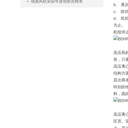
德惠风机荣获年度创新先锋奖
b、 逐
c、 
d、 机
为止。
机组停止
高压风
答，只
高压离
结构方
其次两
特别的
料，因
高压离
区宽、