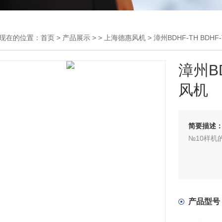
现在的位置：
首页
>
产品展示
> >
上海德惠风机
> 漳州BDHF-TH BDH
漳州BD
风机
简要描述
№10样机
产品型号