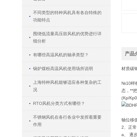
不同类型的特种风机具有各自特殊的
功能特点
围绕低流量高压鼓风机的优势进行详
细分析
产品
有哪些高温风机的轴承类型？
锅炉煤粉高温风机使用场所说明
材质
碳
上海特种风机能够适应各种复杂的工
№10
况
态，**
(Kp/Kp
RTO风机分类方式有哪些？
不锈钢风机在各行各业中发挥着重要
轴位移
作用
2、正
a、 