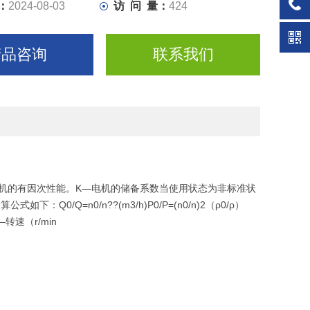
：
2024-08-03
访 问 量：
424
产品咨询
联系我们
风机的有因次性能。K—电机的储备系数当使用状态为非标准状
/Q=n0/n??(m3/h)P0/P=(n0/n)2（ρ0/ρ）
率n—转速（r/min