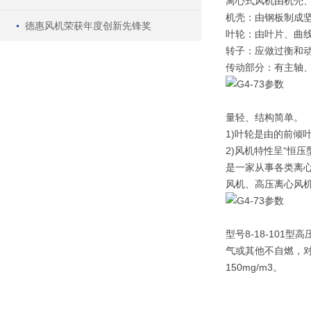
离心式风机由机壳
机壳：由钢板制成坚
德惠风机荣获年度创新先锋奖
叶轮：由叶片、曲
转子：应做过衡和动
传动部分：有主轴
量轻、结构简单。
1)叶轮是由的前倾
2)风机特性呈“恒
是一家从事各类离
风机、高压离心风
型号8-18-10
气或其他不自燃，对
150mg/m3。