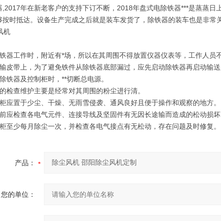
,2017年在新老客户的支持下订不断，2018年盘式电除铁器***是蒸
够按时抵达。设备生产完成之后就是装车发货了，除铁器的装车也是非常
除铁器工作时，附近有*场，所以在其周围不得放置仪器仪表等，工作人员
运输皮带上，为了避免铁件从除铁器底部漏过，应先启动除铁器再启动输
修除铁器及控制柜时，**切断总电源。
常的检查维护主要是经常对其周围的粉尘进行清。
制柜应置于少尘、干燥、无雨雪侵袭、通风良好且便于操作和观察的地方。
用前应检查各电气元件、连接导线及坚固件有无因长途输而造成的松动损
制柜至少每月除尘一次，并检查各电气接点有无松动，存在问题及时修复。
产品：
您的单位：