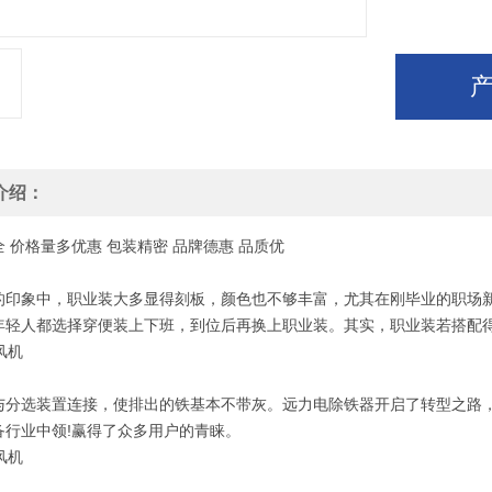
介绍：
全
价格
量多优惠
包装
精密
品牌
德惠
品质
优
的印象中，职业装大多显得刻板，颜色也不够丰富，尤其在刚毕业的职场新
年轻人都选择穿便装上下班，到位后再换上职业装。其实，职业装若搭配
与分选装置连接，使排出的铁基本不带灰。远力电除铁器开启了转型之路，
备行业中领!赢得了众多用户的青睐。