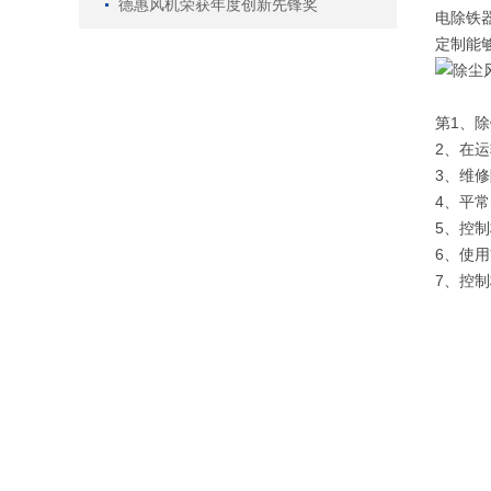
德惠风机荣获年度创新先锋奖
电除铁器
定制能
第1、
2、在
3、维
4、平
5、控
6、使
7、控