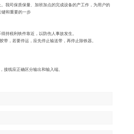
蒸日上。我司保质保量、加班加点的完成设备的产工作，为用户的
关键和重要的一步
不得持税利铁件靠近，以防伤人事故发生。
送胶带，若要停运，应先停止输送带，再停止除铁器。
坏，接线应正确区分输出和输入端。