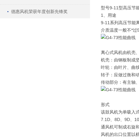
型号9-11型高压
德惠风机荣获年度创新先锋奖
1、用途
9-11系列高压节
介质温度一般不*过5
离心式风机由机壳
机壳：由钢板制成坚
叶轮：由叶片、曲
转子：应做过衡和动
传动部分：有主轴
形式
该鼓风机为单吸入式，9-
7.1D、8D、9D、1
通风机可制成右旋和
风机的出口位置以机