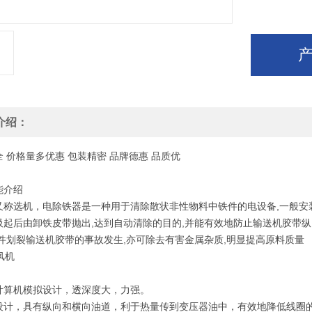
介绍：
全
价格
量多优惠
包装
精密
品牌
德惠
品质
优
能介绍
又称选机，电除铁器是一种用于清除散状非性物料中铁件的电设备,一般安
吸起后由卸铁皮带抛出,达到自动清除的目的,并能有效地防止输送机胶带纵
铁件划裂输送机胶带的事故发生,亦可除去有害金属杂质,明显提高原料质量
计算机模拟设计，透深度大，力强。
设计，具有纵向和横向油道，利于热量传到变压器油中，有效地降低线圈