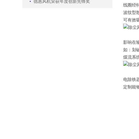
德惠风机荣获年度创新先锋奖
线圈经
波纹型
可有效吸
影响在
如：划
煤流系
电除铁器
定制能