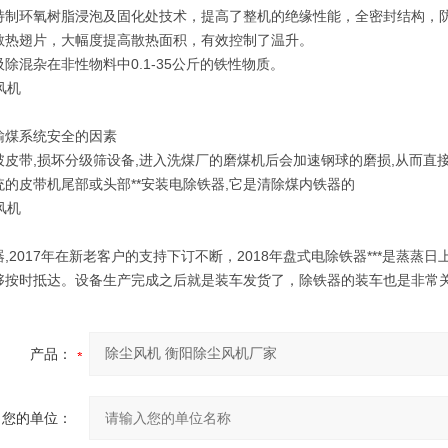
特制环氧树脂浸泡及固化处技术，提高了整机的绝缘性能，全密封结构，
散热翅片，大幅度提高散热面积，有效控制了温升。
除混杂在非性物料中0.1-35公斤的铁性物质。
输煤系统安全的因素
破皮带,损坏分级筛设备,进入洗煤厂的磨煤机后会加速钢球的磨损,从而直接
统的皮带机尾部或头部**安装电除铁器,它是清除煤内铁器的
,2017年在新老客户的支持下订不断，2018年盘式电除铁器***是蒸
够按时抵达。设备生产完成之后就是装车发货了，除铁器的装车也是非常
产品：
您的单位：