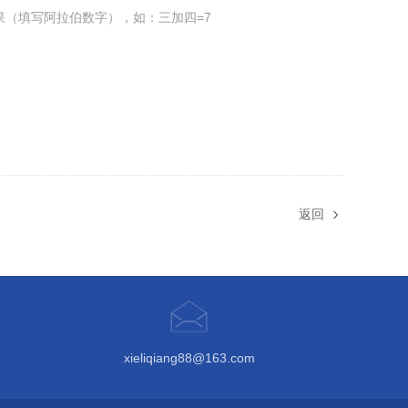
果（填写阿拉伯数字），如：三加四=7
返回
xieliqiang88@163.com