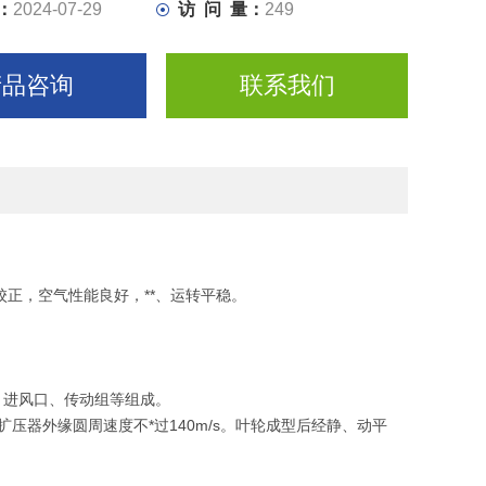
：
2024-07-29
访 问 量：
249
产品咨询
联系我们
正，空气性能良好，**、运转平稳。
、进风口、传动组等组成。
轮扩压器外缘圆周速度不*过140m/s。叶轮成型后经静、动平