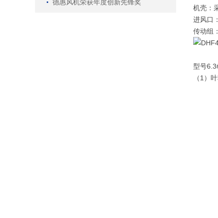
德惠风机荣获年度创新先锋奖
机壳：
进风口
传动组
型号6
（1）叶