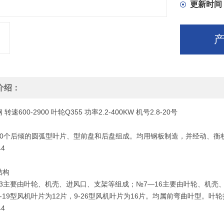
更新时间
介绍：
钢
转速
600-2900
叶轮
Q355
功率
2.2-400KW
机号
2.8-20号
10个后倾的圆弧型叶片、型前盘和后盘组成。均用钢板制造，并经动、衡校
结构
6.3主要由叶轮、机壳、进风口、支架等组成；№7—16主要由叶轮、机壳
-19型风机叶片为12片，9-26型风机叶片为16片。均属前弯曲叶型。叶