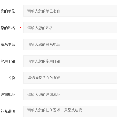
您的单位：
您的姓名：
联系电话：
常用邮箱：
省份：
详细地址：
补充说明：