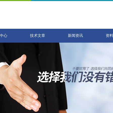
中心
技术文章
新闻资讯
资