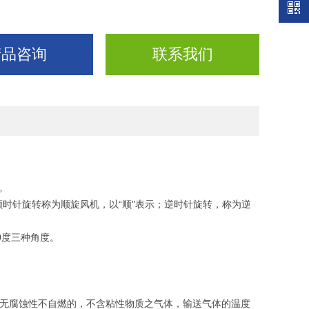
产品咨询
联系我们
种。
时针旋转称为顺旋风机，以“顺"表示；逆时针旋转，称为逆
80度三种角度。
气及无腐蚀性不自燃的，不含粘性物质之气体，输送气体的温度