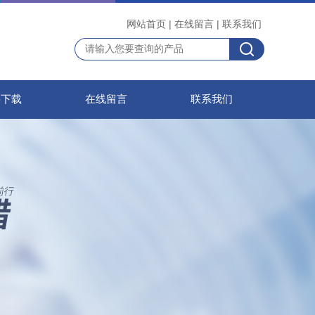
网站首页
|
在线留言
|
联系我们
料下载
在线留言
联系我们