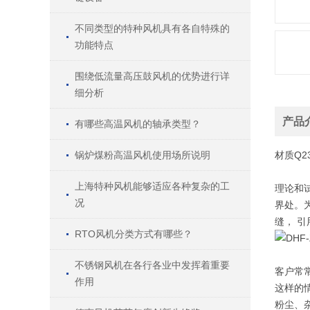
不同类型的特种风机具有各自特殊的
功能特点
围绕低流量高压鼓风机的优势进行详
细分析
产品
有哪些高温风机的轴承类型？
锅炉煤粉高温风机使用场所说明
材质
Q2
上海特种风机能够适应各种复杂的工
理论和
况
界处。
缝， 
RTO风机分类方式有哪些？
不锈钢风机在各行各业中发挥着重要
客户常
作用
这样的
粉尘、