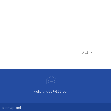
返回
xieliqiang88@163.com
sitemap.xml