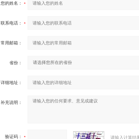
您的姓名：
联系电话：
常用邮箱：
省份：
详细地址：
补充说明：
验证码：
请输入计算结