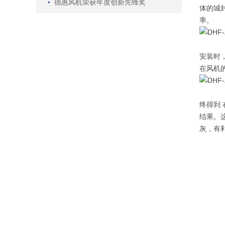
德惠风机荣获年度创新先锋奖
体的城
率。
安装时
在风机
终得到
结果。
灰，有