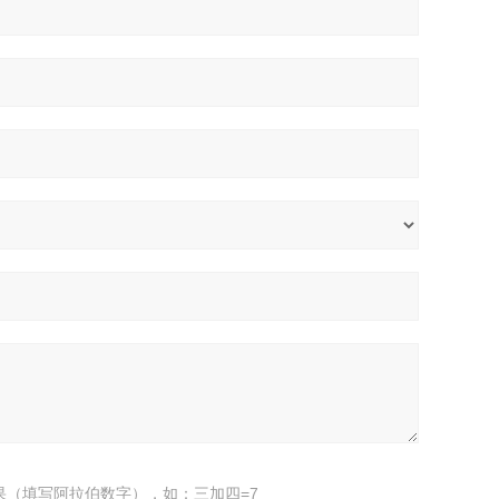
果（填写阿拉伯数字），如：三加四=7