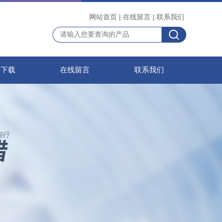
网站首页
|
在线留言
|
联系我们
料下载
在线留言
联系我们