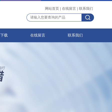
网站首页
|
在线留言
|
联系我们
料下载
在线留言
联系我们