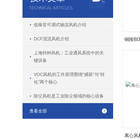
TECHNICAL ARTICLES
低噪音可调式轴流风机介绍
DCF混流风机介绍
上海特种风机：工业通风系统中的关
键设备
VOC风机的工作原理围绕“捕获”与“转
化”两个核心
除尘风机是工业除尘领域的核心设备
查看全部