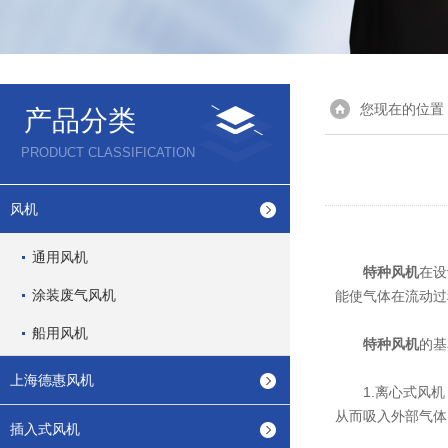
您现在的位置
产品分类
PRODUCT CLASSIFICATION
风机
通用风机
特种风机
在设
涂装废气风机
能使气体在流动过
船用风机
特种风机
的基
上海德惠风机
1.离心式风机
从而吸入外部气体
插入式风机