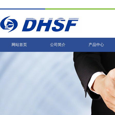
网站首页
公司简介
产品中心