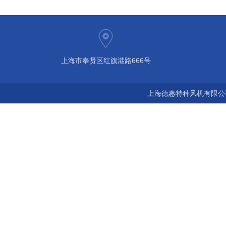
上海市奉贤区红旗港路666号
上海德惠特种风机有限公司