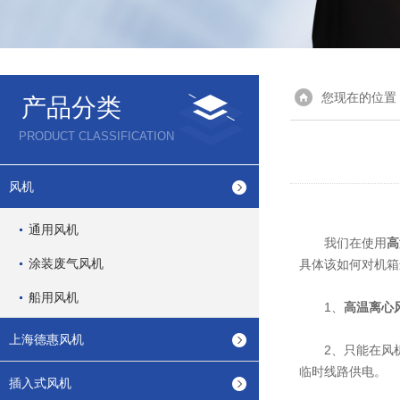
您现在的位置
产品分类
PRODUCT CLASSIFICATION
风机
通用风机
我们在使用
高
涂装废气风机
具体该如何对机箱
船用风机
1、
高温离心
上海德惠风机
2、只能在风机
临时线路供电。
插入式风机