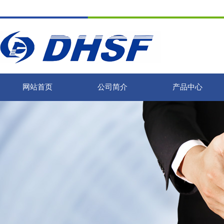
网站首页
公司简介
产品中心