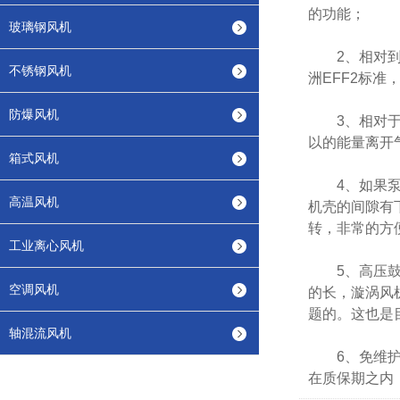
的功能；
玻璃钢风机
2、相对到其
不锈钢风机
洲EFF2标
防爆风机
3、相对于离
以的能量离开
箱式风机
4、如果泵体
高温风机
机壳的间隙有
转，非常的方
工业离心风机
5、高压鼓风
空调风机
的长，漩涡风
题的。这也是
轴混流风机
6、免维护使
在质保期之内