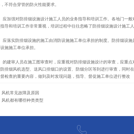
料，不符合穿管的防火性能要求。
应加强对防排烟设施设计施工人员的业务指导和培训工作。各地门一般对
务指导和培训工作非常重视，培训过程中往往忽略了防排烟设施设计施工
应落实防排烟设施的施工由消防设施施工单位承担的制度。防排烟设施是
防设施施工单位承担。
的建审人员在施工图审查时，应重视对防排烟设施设计的审查，应重点对
消防排烟风机选型、送风口排烟口的设置、防烟分区等到进行审查，同时
监督检查的重要内容，做到及时发现问题，指导、督促施工单位进行整改
：
风机常见故障及原因
：
风机都有哪些种类类型