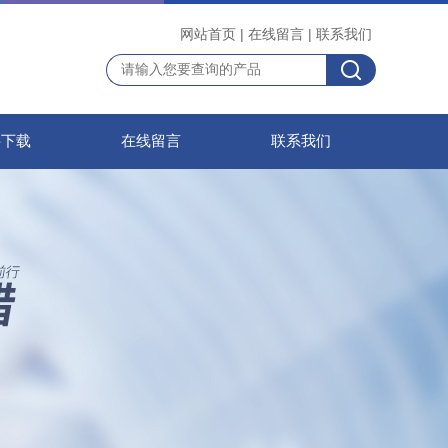
网站首页
|
在线留言
|
联系我们
料下载
在线留言
联系我们