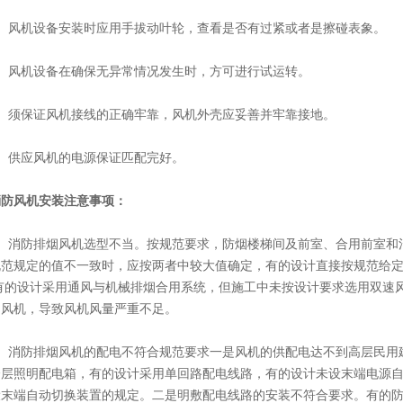
风机设备安装时应用手拔动叶轮，查看是否有过紧或者是擦碰表象。
风机设备在确保无异常情况发生时，方可进行试运转。
须保证风机接线的正确牢靠，风机外壳应妥善并牢靠接地。
供应风机的电源保证匹配完好。
消防风机安装注意事项：
消防排烟风机选型不当。按规范要求，防烟楼梯间及前室、合用前室和消
规范规定的值不一致时，应按两者中较大值确定，有的设计直接按规范给
;有的设计采用通风与机械排烟合用系统，但施工中未按设计要求选用双速
的风机，导致风机风量严重不足。
消防排烟风机的配电不符合规范要求一是风机的供配电达不到高层民用建
楼层照明配电箱，有的设计采用单回路配电线路，有的设计未设末端电源
设末端自动切换装置的规定。二是明敷配电线路的安装不符合要求。有的防