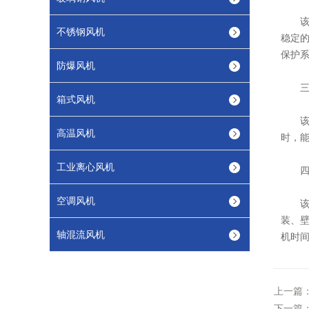
该风
不锈钢风机
稳定
保护
防爆风机
三、
箱式风机
该风
高温风机
时，
工业离心风机
四、
空调风机
该风
装、
轴混流风机
机时
上一篇
下一篇