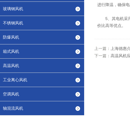
进行降温，确保电
玻璃钢风机
5、其电机采用
不锈钢风机
价比高等优点。
防爆风机
上一篇：
上海德惠
箱式风机
下一篇：
高温风机
高温风机
工业离心风机
空调风机
轴混流风机