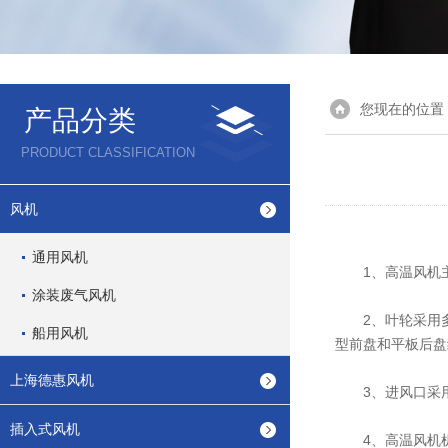
您现在的位置
产品分类
PRODUCT CLASSIFICATION
风机
通用风机
1、高温风机主
涂装废气风机
2、叶轮采用多
船用风机
型前盘和平板后盘
上海德惠风机
3、进风口采用
插入式风机
4、高温风机机