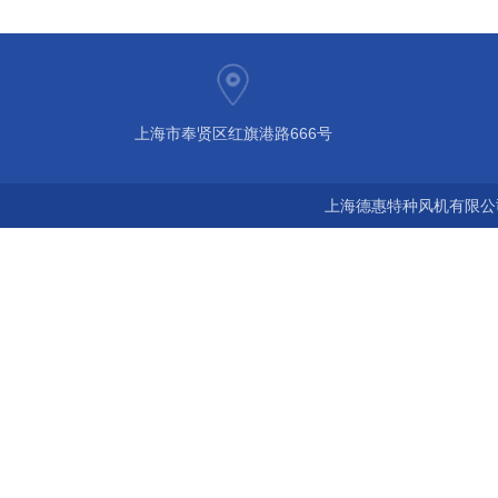
上海市奉贤区红旗港路666号
上海德惠特种风机有限公司